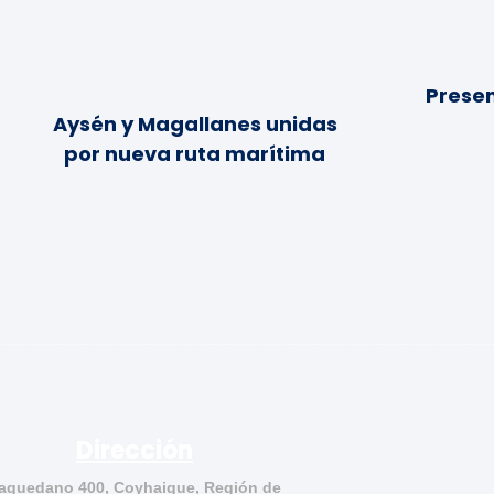
Presen
Aysén y Magallanes unidas
por nueva ruta marítima
Dirección
aquedano 400, Coyhaique, Región de