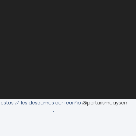
 fiestas 🎉 les deseamos con cariño
@perturismoaysen
.