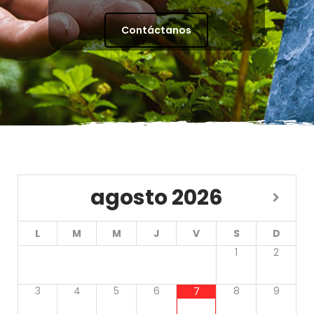
Contáctanos
agosto
2026
L
M
M
J
V
S
D
1
2
3
4
5
6
8
9
7