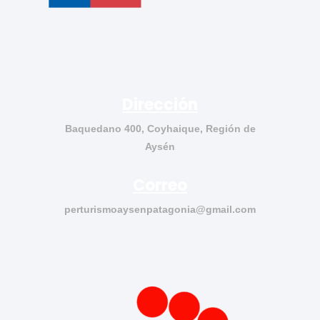
Dirección
Baquedano 400, Coyhaique, Región de
Aysén
Correo
perturismoaysenpatagonia@gmail.com