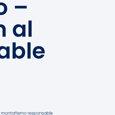
o –
n al
able
n al montañismo responsable