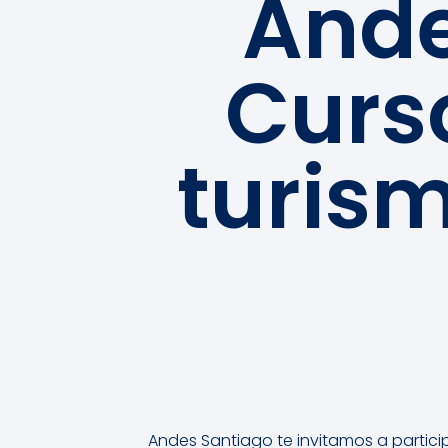
Ande
Curso
turis
Andes Santiago
te invitamos a partici