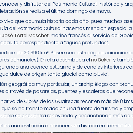
conocer y disfrutar del Patrimonio Cultural, histórico y ar
lebración se realiza el último domingo de mayo.
o vivo que acumula historia cada año, pues muchos as
 Día del Patrimonio Cultural hacemos mencion especial a
 José Tortel Maschet
, marino francés al servicio del Gobi
lacalufe correspondiente a “aguas profundas”.
rficie de 20 390 km². Posee una estratégica ubicación e
ares comunales). En ella desemboca el
río Baker
y también
igurando una cuenca estuarina y de canales interiores c
gua dulce de origen tanto glacial como pluvial.
ión geográfica muy particular; un archipiélago con pro
s a través de pasarelas, puentes y escaleras que recorre
ativa de Ciprés de las Guaitecas recorren más de 8 kms.
a, que se ha transformado en una fuente de turismo y empl
 pueblo se encuentra renovando y ensanchando más de de
el es una invitación a conocer una historia en formación.