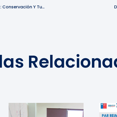
Ruta De Los Parques De La Patagonia: Conservación Y Turismo
D
das Relacion