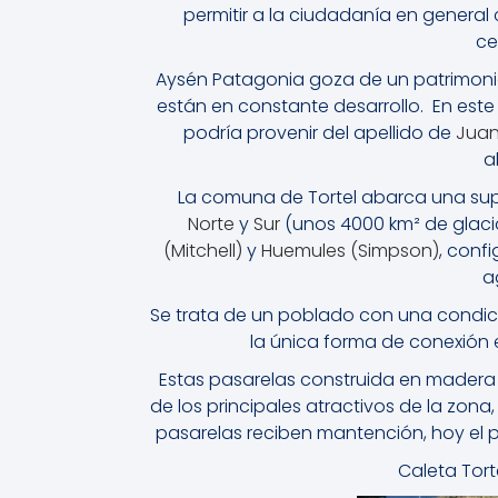
permitir a la ciudadanía en general 
ce
Aysén Patagonia goza de un patrimoni
están en constante desarrollo. En este
podría provenir del apellido de
Juan
a
La comuna de Tortel abarca una supe
Norte
y
Sur
(unos 4000 km² de glaci
(Mitchell)
y
Huemules (Simpson)
, conf
a
Se trata de un poblado con una condic
la única forma de conexión e
Estas pasarelas construida en madera n
de los principales atractivos de la zon
pasarelas reciben mantención, hoy el
Caleta Tort