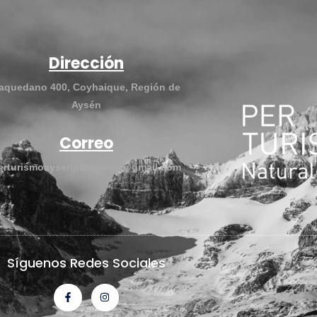
Dirección
aquedano 400, Coyhaique, Región de
Aysén
Correo
erturismoaysenpatagonia@gmail.com
Síguenos Redes Sociales