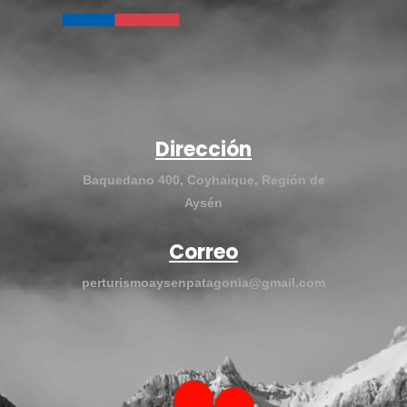
Dirección
Baquedano 400, Coyhaique, Región de
Aysén
Correo
perturismoaysenpatagonia@gmail.com