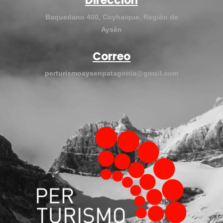
Dirección
Baquedano 400, Coyhaique, Región de
Aysén
Correo
perturismoaysenpatagonia@gmail.com