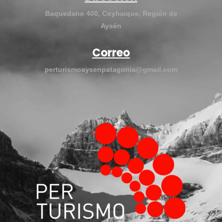
Baquedano 400, Coyhaique, Región de
Aysén
Correo
perturismoaysenpatagonia@gmail.com