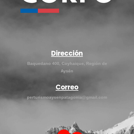
Dirección
Baquedano 400, Coyhaique, Región de
Aysén
Correo
perturismoaysenpatagonia@gmail.com