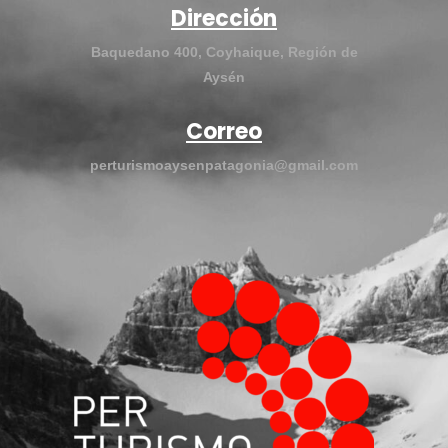
Dirección
Baquedano 400, Coyhaique, Región de
Aysén
Correo
perturismoaysenpatagonia@gmail.com