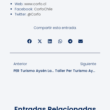
Web:
www.corfo.cl
Facebook:
CorfoChile
Twitter:
@Corfo
Compartir esta entrada:
Anterior
Siguiente
PER Turismo Aysén Lanza Video De Su Hoja De Ruta
Taller Per Turismo Aysén Buscó Identificar Potencial De Puerto Aysén Para Atraer A Mercado Gris Europeo
Entradas Relacionadas