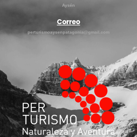
Aysén
Correo
perturismoaysenpatagonia@gmail.com