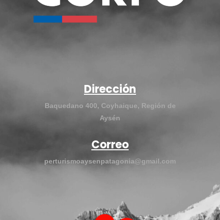
Dirección
Baquedano 400, Coyhaique, Región de
Aysén
Correo
perturismoaysenpatagonia@gmail.com