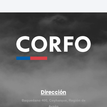
Dirección
Baquedano 400, Coyhaique, Región de
Aysén