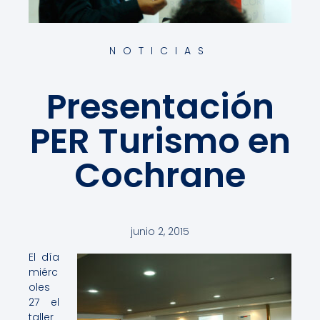
NOTICIAS
Presentación
PER Turismo en
Cochrane
junio 2, 2015
El día
miérc
oles
27 el
taller