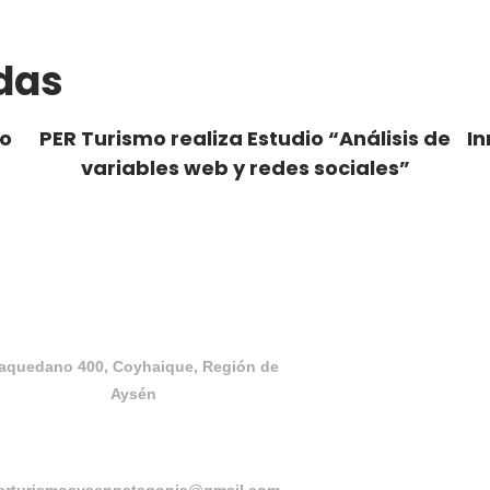
das
so
PER Turismo realiza Estudio “Análisis de
In
variables web y redes sociales”
Dirección
aquedano 400, Coyhaique, Región de
Aysén
Correo