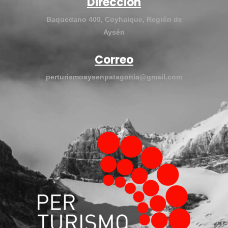
Dirección
Baquedano 400, Coyhaique, Región de
Aysén
Correo
perturismoaysenpatagonia@gmail.com